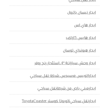
ايجار نقل سياحي
ايجار نيسان باترول
ايجار هاي اس
ايجار هايس 13راكب
ايجار هيونداي توسان
ايجار وحش سيارات4*4..استئجار رنج روفر
ايجاراتوبيس مرسيدس..شركة نقل سياحي
ايجارميني باص من شركةنقل سياحي
ايجارنقل سياحي|تويوتا كوستر ToyotaCoaster