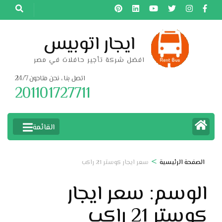
خطى
لى
لمحتوى
ايجار اتوبيس
اضغط
افضل شركة تأجير حافلات في مصر
Enter
اتصل بنا ، نحن متاحون 24/7
201101727711
القائمة
>
الصفحة الرئيسية
سعر ايجار كوستر 21 راكب
الوسم:
سعر ايجار
كوستر 21 راكب