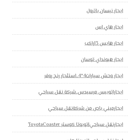
ايجار نيسان باترول
ايجار هاي اس
ايجار هايس 13راكب
ايجار هيونداي توسان
ايجار وحش سيارات4*4..استئجار رنج روفر
ايجاراتوبيس مرسيدس..شركة نقل سياحي
ايجارميني باص من شركةنقل سياحي
ايجارنقل سياحي|تويوتا كوستر ToyotaCoaster