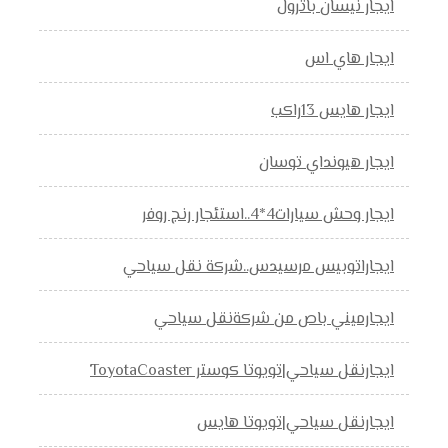
ايجار نيسان باترول
ايجار هاي اس
ايجار هايس 13راكب
ايجار هيونداي توسان
ايجار وحش سيارات4*4..استئجار رنج روفر
ايجاراتوبيس مرسيدس..شركة نقل سياحي
ايجارميني باص من شركةنقل سياحي
ايجارنقل سياحي|تويوتا كوستر ToyotaCoaster
ايجارنقل سياحي|تويوتا هايس