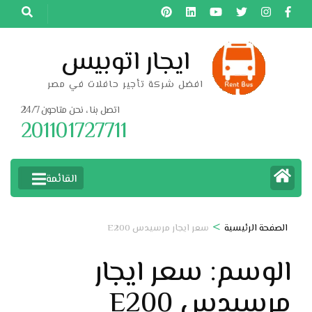
خطى
لى
لمحتوى
ايجار اتوبيس
اضغط
افضل شركة تأجير حافلات في مصر
Enter
اتصل بنا ، نحن متاحون 24/7
201101727711
القائمة
>
الصفحة الرئيسية
سعر ايجار مرسيدس E200
الوسم:
سعر ايجار
مرسيدس E200