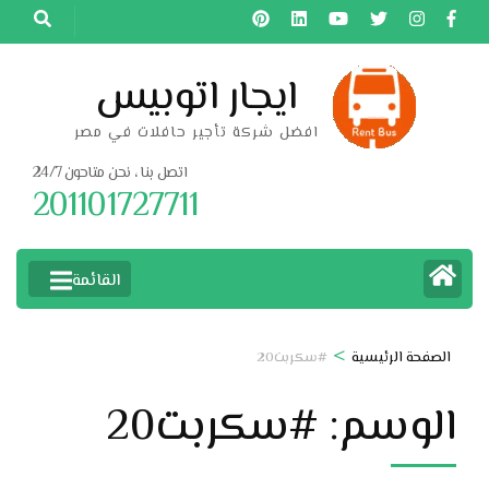
خطى
لى
لمحتوى
ايجار اتوبيس
اضغط
افضل شركة تأجير حافلات في مصر
Enter
اتصل بنا ، نحن متاحون 24/7
201101727711
القائمة
>
الصفحة الرئيسية
#سكربت20
الوسم:
#سكربت20