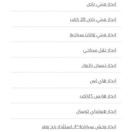
ايجار ميني باص
ايجار ميني باص 28 راكب
ايجار ميني فانات سياحية
ايجار نقل سياحي
ايجار نيسان باترول
ايجار هاي اس
ايجار هايس 13راكب
ايجار هيونداي توسان
ايجار وحش سيارات4*4..استئجار رنج روفر