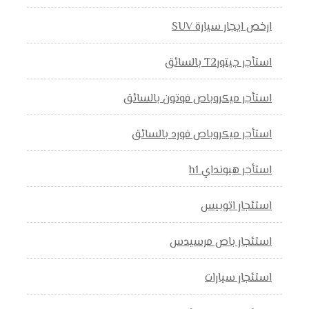
ارخص ايجار سيارة SUV
استأجر جيتورT2 بالسائق
استأجر ميكروباص فوتون بالسائق
استأجر ميكروباص فورد بالسائق
استأجر هيونداي h1
استئجار اتوبيس
استئجار باص مرسيدس
استئجار سيارات