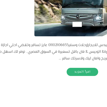
إيجار اتوبيس مرسيدس اتوبيسات سياحية مرسيدس للايجار|رحلات وسفر01102106655 عايز تسافر وتقضي اح
يارة& اتوبيس & فان باقل تسعيرة في السوق المصري . نوفر لك اسهل 
ريح وامان ليك ولاسرتك سافر …
اقرأ المزيد