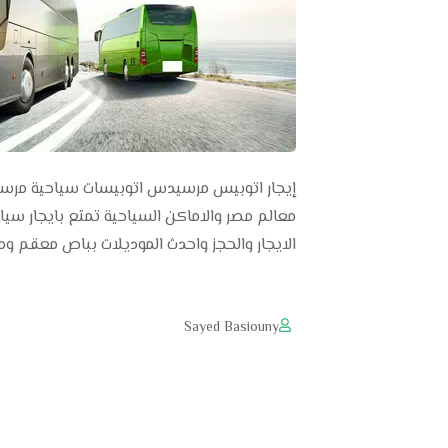
معالم مصر والاماكن السياحية تمتع بايجار س
الايجار والحجز واحدث الموديلات بباص معقم وم
Sayed Basiouny