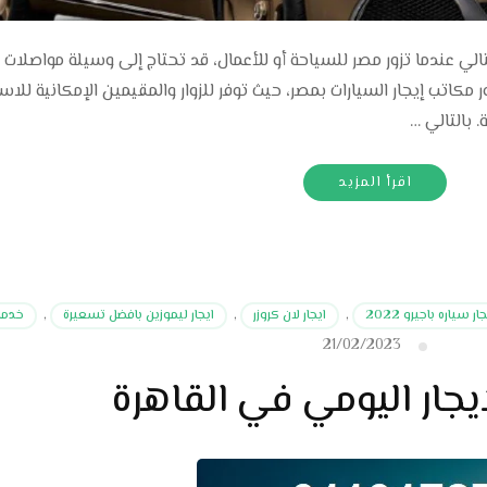
ايجار سيارات بمصر 埃及 租車辦事處 بالتالي عندما تزور مصر للسياحة أو للأعمال، قد تحتاج إلى وسيلة مواصلات
 مكاتب إيجار السيارات بمصر، حيث توفر للزوار والمقيمين الإمكانية للاس
 بالتالي …
اقرأ المزيد
ار سياره باجيرو 2022
,
ايجار لان كروزر
,
ايجار ليموزين بافضل تسعيرة
,
خدمات 
21/02/2023
يجار اليومي في القاهرة