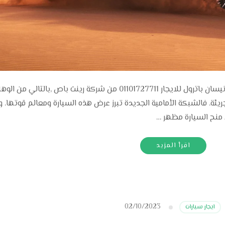
ايجار نيسان باترول Rent Nissan Patrol سياره نيسان باترول للايجار 01101727711 من شركة رينت باص ,بالتالي من ال
جريئة. فالشبكة الأمامية الجديدة تبرز عرض هذه السيارة ومعالم قوتها. 
 منح السيارة مظهر …
اقرأ المزيد
02/10/2023
ايجار سيارات