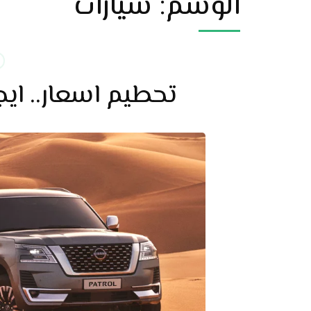
الوسم:
سيارات
تحطيم اسعار.. ايج