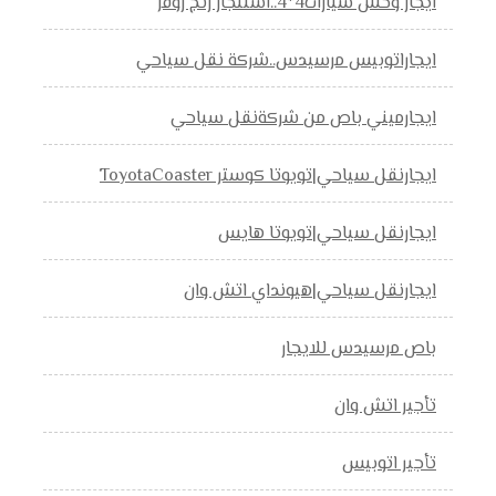
ايجار وحش سيارات4*4..استئجار رنج روفر
ايجاراتوبيس مرسيدس..شركة نقل سياحي
ايجارميني باص من شركةنقل سياحي
ايجارنقل سياحي|تويوتا كوستر ToyotaCoaster
ايجارنقل سياحي|تويوتا هايس
ايجارنقل سياحي|هيونداي اتش وان
باص مرسيدس للايجار
تأجير اتش وان
تأجير اتوبيس