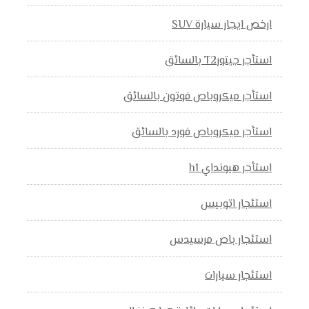
ارخص ايجار سيارة SUV
استأجر جيتورT2 بالسائق
استأجر ميكروباص فوتون بالسائق
استأجر ميكروباص فورد بالسائق
استأجر هيونداي h1
استئجار اتوبيس
استئجار باص مرسيدس
استئجار سيارات