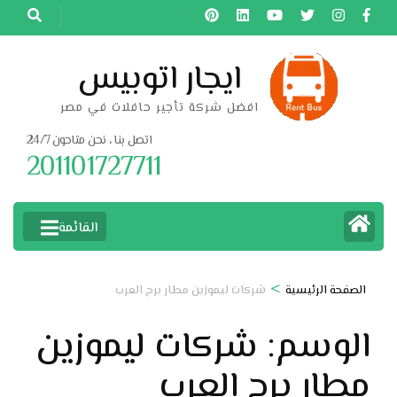
خطى
لى
لمحتوى
ايجار اتوبيس
اضغط
افضل شركة تأجير حافلات في مصر
Enter
اتصل بنا ، نحن متاحون 24/7
201101727711
القائمة
>
الصفحة الرئيسية
شركات ليموزين مطار برج العرب
الوسم:
شركات ليموزين
مطار برج العرب