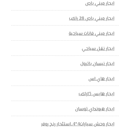
ايجار ميني باص
ايجار ميني باص 28 راكب
ايجار ميني فانات سياحية
ايجار نقل سياحي
ايجار نيسان باترول
ايجار هاي اس
ايجار هايس 13راكب
ايجار هيونداي توسان
ايجار وحش سيارات4*4..استئجار رنج روفر