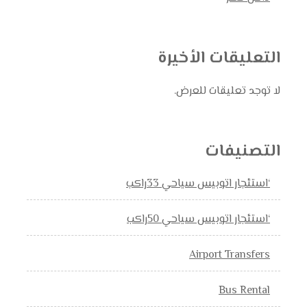
التعليقات الأخيرة
لا توجد تعليقات للعرض.
التصنيفات
‘استئجار اتوبيس سياحي 33راكب
‘استئجار اتوبيس سياحي 50راكب
Airport Transfers
Bus Rental