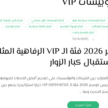
يسات VIP
ايجار اتوبيسات سياحية مصر
,
ايجار اتوبيسات نقل سياحي
,
ايجار باص تويوتا ك
وستر للرحالات
,
ايجار تويوتا كوستر
,
ايجار حافلة سياحية
,
ايجار كوستر
,
ايجار كوستر رحلات
30/11/2025
إيجار أتوبيس كوستر 2026 فئة الـ VIP الرفاهية
تقبال كبار الزوار
لمتزايد بين الشركات والمؤسسات على تقديم أفضل الخدمات لضيوفها، 
سيما القيادات وكبار الشخصيات، أصبح إيجار أتوبيس كوستر 2026 فئة الـ VIP 01119940301 خيارا استراتيج
ستر الحديث وبما …
اقرأ المزيد