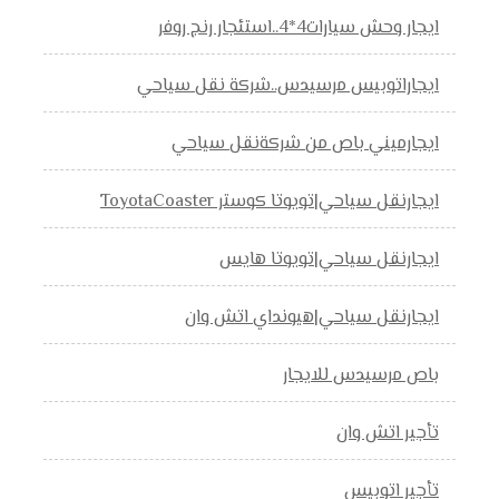
ايجار وحش سيارات4*4..استئجار رنج روفر
ايجاراتوبيس مرسيدس..شركة نقل سياحي
ايجارميني باص من شركةنقل سياحي
ايجارنقل سياحي|تويوتا كوستر ToyotaCoaster
ايجارنقل سياحي|تويوتا هايس
ايجارنقل سياحي|هيونداي اتش وان
باص مرسيدس للايجار
تأجير اتش وان
تأجير اتوبيس