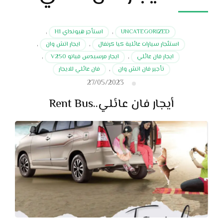
UNCATEGORIZED
,
استأجر هيونداي H1
,
استئجار سيارات عائلية كيا كرنفال
,
ايجار اتش وان
,
ايجار فان عائلي
,
ايجار مرسيدس فيانو V250
,
تأجير فان اتش وان
,
فان عائلي للايجار
27/05/2023
أيجار فان عائلي..Rent Bus