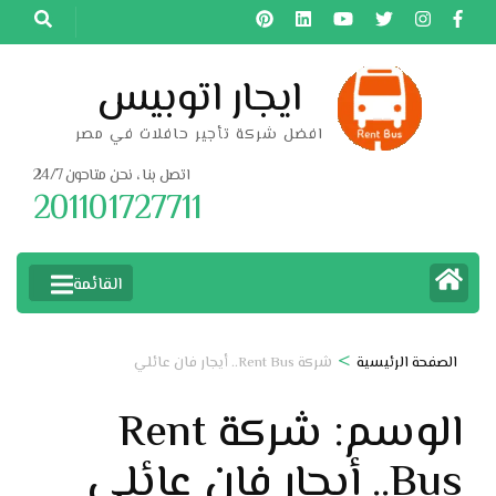
خطى
لى
لمحتوى
ايجار اتوبيس
اضغط
افضل شركة تأجير حافلات في مصر
Enter
اتصل بنا ، نحن متاحون 24/7
201101727711
القائمة
>
الصفحة الرئيسية
شركة Rent Bus.. أيجار فان عائلي
الوسم:
شركة Rent
Bus.. أيجار فان عائلي