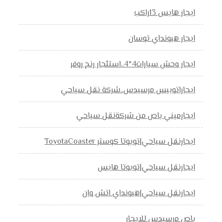
ايجار هايس 13راكب
ايجار هيونداي توسان
ايجار وحش سيارات4*4..استئجار رنج روفر
ايجاراتوبيس مرسيدس..شركة نقل سياحي
ايجارميني باص من شركةنقل سياحي
ايجارنقل سياحي|تويوتا كوستر ToyotaCoaster
ايجارنقل سياحي|تويوتا هايس
ايجارنقل سياحي|هيونداي اتش وان
باص مرسيدس للايجار