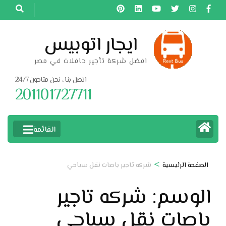
خطى
لى
لمحتوى
ايجار اتوبيس
اضغط
افضل شركة تأجير حافلات في مصر
Enter
اتصل بنا ، نحن متاحون 24/7
201101727711
القائمة
>
الصفحة الرئيسية
شركه تاجير باصات نقل سياحي
الوسم:
شركه تاجير
باصات نقل سياحي