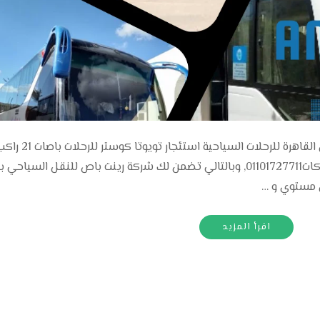
استئجار تويوتا كوستر للرحلات تأجير كوستر في ال
موديلات حديثه جدا 2020 تناسب الافراد و الشركات01101727711, وبالتالي تضمن لك شركة رينت باص للنقل السي
اقرأ المزيد