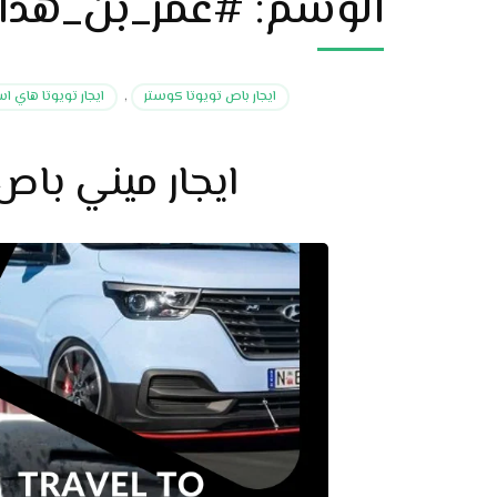
الوسم:
#عمر_بن_هذا
ايجار باص تويوتا كوستر
,
ايجار تويوتا هاي ا
ايجار ميني باص