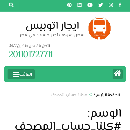
خطى
لى
لمحتوى
ايجار اتوبيس
اضغط
افضل شركة تأجير حافلات في مصر
Enter
اتصل بنا ، نحن متاحون 24/7
201101727711
القائمة
>
الصفحة الرئيسية
#كلنا_حساب_المصحف
الوسم:
#كلنا_حساب_المصحف