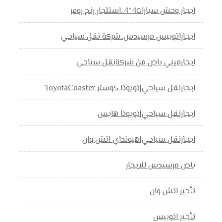
ايجار وحش سيارات4*4..استئجار رنج روفر
ايجاراتوبيس مرسيدس..شركة نقل سياحي
ايجارميني باص من شركةنقل سياحي
ايجارنقل سياحي|تويوتا كوستر ToyotaCoaster
ايجارنقل سياحي|تويوتا هايس
ايجارنقل سياحي|هيونداي اتش وان
باص مرسيدس للايجار
تأجير اتش وان
تأجير اتوبيس