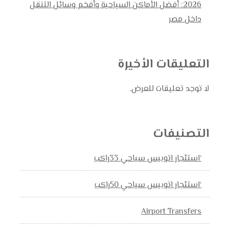
2026: أفضل الأماكن السياحية وأفخم وسائل التنقل
داخل مصر
التعليقات الأخيرة
لا توجد تعليقات للعرض.
التصنيفات
‘استئجار اتوبيس سياحي 33راكب
‘استئجار اتوبيس سياحي 50راكب
Airport Transfers