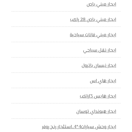
ايجار ميني باص
ايجار ميني باص 28 راكب
ايجار ميني فانات سياحية
ايجار نقل سياحي
ايجار نيسان باترول
ايجار هاي اس
ايجار هايس 13راكب
ايجار هيونداي توسان
ايجار وحش سيارات4*4..استئجار رنج روفر