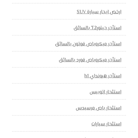
ارخص ايجار سيارة SUV
استأجر جيتورT2 بالسائق
استأجر ميكروباص فوتون بالسائق
استأجر ميكروباص فورد بالسائق
استأجر هيونداي h1
استئجار اتوبيس
استئجار باص مرسيدس
استئجار سيارات