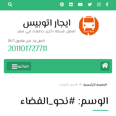
خطى
لى
لمحتوى
ايجار اتوبيس
اضغط
افضل شركة تأجير حافلات في مصر
Enter
اتصل بنا ، نحن متاحون 24/7
201101727711
القائمة
>
الصفحة الرئيسية
#نحو_الفضاء
الوسم:
#نحو_الفضاء