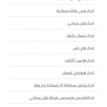
ايجار ميني فانات سياحية
ايجار نقل سياحي
ايجار نيسان باترول
ايجار هاي اس
ايجار هايس 13راكب
ايجار هيونداي توسان
ايجار وحش سيارات4*4..استئجار رنج روفر
ايجاراتوبيس مرسيدس..شركة نقل سياحي