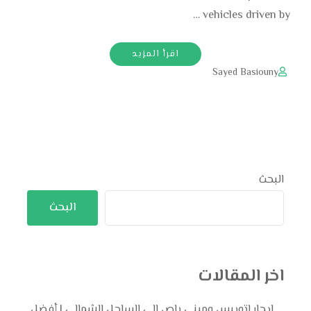
vehicles driven by …
اقرأ المزيد
Sayed Basiouny
البحث
البحث
اخر المقالات
ايجار اتوبيس وميني باص إلى الساحل الشمالي | أفضل