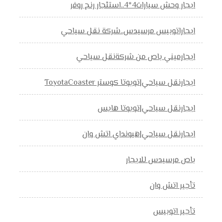
ايجار وحش سيارات4*4..استئجار رنج روفر
ايجاراتوبيس مرسيدس..شركة نقل سياحي
ايجارميني باص من شركةنقل سياحي
ايجارنقل سياحي|تويوتا كوستر ToyotaCoaster
ايجارنقل سياحي|تويوتا هايس
ايجارنقل سياحي|هيونداي اتش وان
باص مرسيدس للايجار
تأجير اتش وان
تأجير اتوبيس