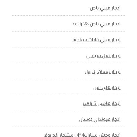
ايجار ميني باص
ايجار ميني باص 28 راكب
ايجار ميني فانات سياحية
ايجار نقل سياحي
ايجار نيسان باترول
ايجار هاي اس
ايجار هايس 13راكب
ايجار هيونداي توسان
ايجار وحش سيارات4*4..استئجار رنج روفر