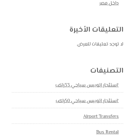
داخل مصر
التعليقات الأخيرة
لا توجد تعليقات للعرض.
التصنيفات
‘استئجار اتوبيس سياحي 33راكب
‘استئجار اتوبيس سياحي 50راكب
Airport Transfers
Bus Rental