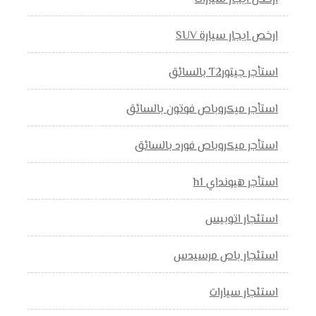
ارخص ايجار سيارة SUV
استأجر جيتورT2 بالسائق
استأجر ميكروباص فوتون بالسائق
استأجر ميكروباص فورد بالسائق
استأجر هيونداي h1
استئجار اتوبيس
استئجار باص مرسيدس
استئجار سيارات