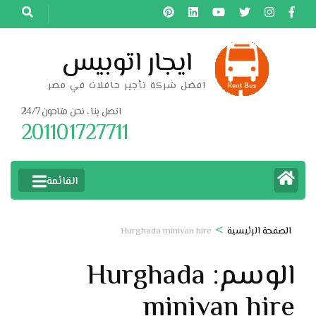
خطى
لى
لمحتوى
ايجار اتوبيس
اضغط
افضل شركة تأجير حافلات في مصر
Enter
اتصل بنا ، نحن متاحون 24/7
201101727711
القائمة
>
الصفحة الرئيسية
Hurghada minivan hire
الوسم:
Hurghada
minivan hire