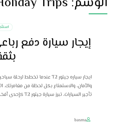
الوسم:
Holiday Trips
استئجار س
بثق
ايجار سياره جيتور T2 عندما تخطط
تأجير السيارات، تبرز سيارة جيتور T2 كإحدى أفخم سيارات …
basma