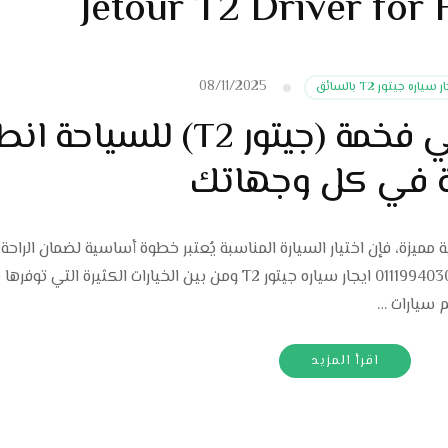
Jetour T2 Driver for 
08/11/2025
ياره جيتور T2 بالسائق
إيجار سيارة دفع رباعي فخمة (جيتور T2) للس
ة في كل وجهاتك
 لرحلة سياحية مميزة، فإن اختيار السيارة المناسبة يُعتبر خطوة أساسية لضمان الراحة،
والأمان، والاستمتاع بكل لحظة من مغامرتك. 01119940301 ايجار سياره جيتور T2 ومن بين الخيارات الكثيرة 
اقرأ المزيد