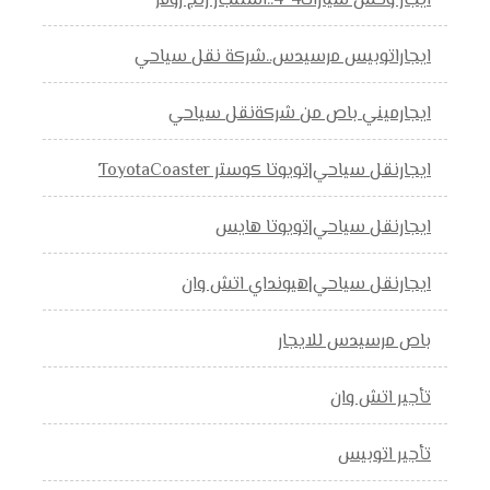
ايجار وحش سيارات4*4..استئجار رنج روفر
ايجاراتوبيس مرسيدس..شركة نقل سياحي
ايجارميني باص من شركةنقل سياحي
ايجارنقل سياحي|تويوتا كوستر ToyotaCoaster
ايجارنقل سياحي|تويوتا هايس
ايجارنقل سياحي|هيونداي اتش وان
باص مرسيدس للايجار
تأجير اتش وان
تأجير اتوبيس