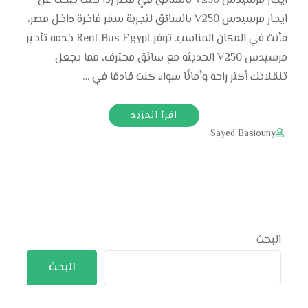
ايجار مرسيدس V250 بالسائق في مصر إذا كنت تبحث عن
ايجار مرسيدس V250 بالسائق لتجربة سفر فاخرة داخل مصر،
فأنت في المكان المناسب. توفر Rent Bus Egypt خدمة تأجير
مرسيدس V250 الحديثة مع سائق محترف، مما يجعل
تنقلاتك أكثر راحة وأمانًا سواء كنت قادمًا في …
اقرأ المزيد
Sayed Basiouny
البحث
البحث