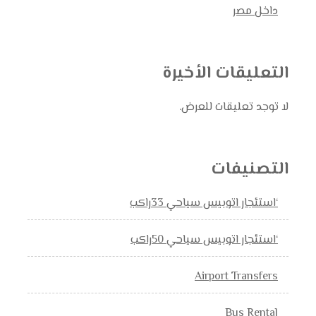
داخل مصر
التعليقات الأخيرة
لا توجد تعليقات للعرض.
التصنيفات
‘استئجار اتوبيس سياحي 33راكب
‘استئجار اتوبيس سياحي 50راكب
Airport Transfers
Bus Rental